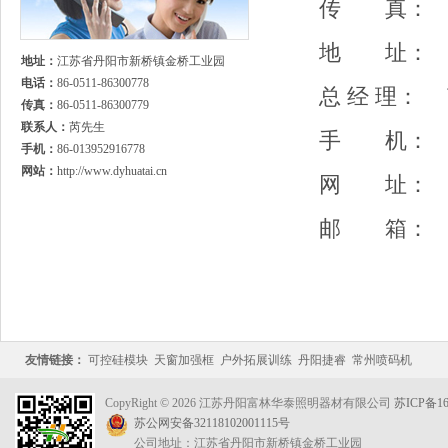
传 真： 05
地 址： 
地址：
江苏省丹阳市新桥镇金桥工业园
电话：
86-0511-86300778
总 经 理：
传真：
86-0511-86300779
联系人：
芮先生
手 机： 13
手机：
86-013952916778
网站：
http://www.dyhuatai.cn
网 址
邮 箱
友情链接：
可控硅模块
天窗加强框
户外拓展训练
丹阳捷睿
常州喷码机
CopyRight © 2026 江苏丹阳富林华泰照明器材有限公司
苏ICP备16
苏公网安备32118102001115号
公司地址：江苏省丹阳市新桥镇金桥工业园