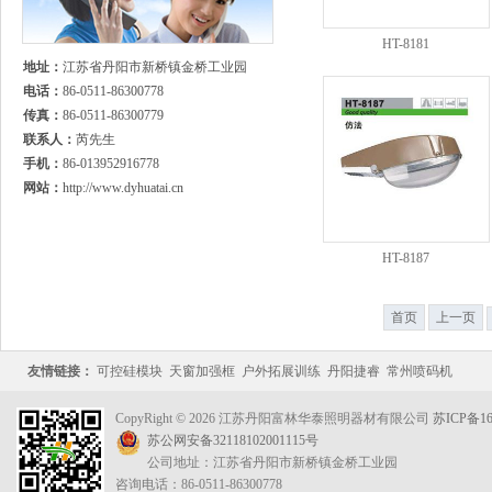
HT-8181
地址：
江苏省丹阳市新桥镇金桥工业园
电话：
86-0511-86300778
传真：
86-0511-86300779
联系人：
芮先生
手机：
86-013952916778
网站：
http://www.dyhuatai.cn
HT-8187
首页
上一页
友情链接：
可控硅模块
天窗加强框
户外拓展训练
丹阳捷睿
常州喷码机
CopyRight © 2026 江苏丹阳富林华泰照明器材有限公司
苏ICP备16
苏公网安备32118102001115号
公司地址：江苏省丹阳市新桥镇金桥工业园
咨询电话：86-0511-86300778